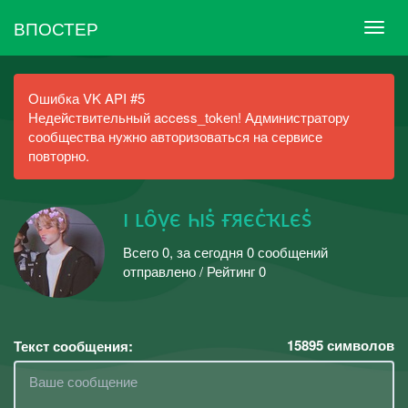
ВПОСТЕР
Ошибка VK API #5
Недействительный access_token! Администратору
сообщества нужно авторизоваться на сервисе
повторно.
ı ʟȏṿє һıṡ ғяєċҡʟєṡ
Всего 0, за сегодня 0 сообщений
отправлено / Рейтинг 0
15895
символов
Текст сообщения: