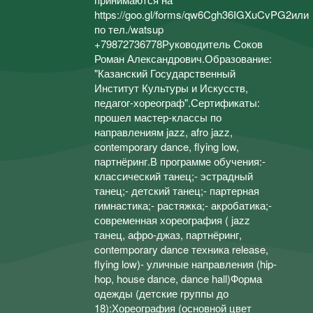
https://goo.gl/forms/qw6Cgh36IGXuCvPG2или
по тел./watsup
+79872736778Руководитель Соков
Роман Александрович.Образование:
"Казанский Государственный
Институт Культуры и Искусств,
педагог-хореограф".Сертификаты:
прошел мастер-классы по
направлениям jazz, afro jazz,
contemporary dance, flying low,
партнёринг.В программе обучения:-
классический танец;- эстрадный
танец;- детский танец;- партерная
гимнастика;- растяжка;- акробатика;-
современная хореография ( jazz
танец, афро-джаз, партнёринг,
contemporary dance техника release,
flying low)- уличные направления (hip-
hop, house dance, dance hall)Форма
одежды (детские группы до
18):Хореография (основной цвет