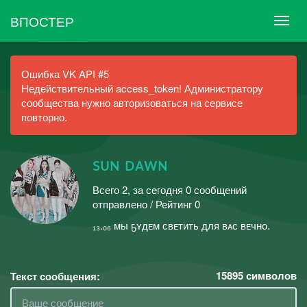
ВПОСТЕР
Ошибка VK API #5
Недействительный access_token! Администратору
сообщества нужно авторизоваться на сервисе
повторно.
sᴜɴ ᴅᴀᴡɴ
Всего 2, за сегодня 0 сообщений
отправлено / Рейтинг 0
₁₃.₀₆ мы ҕʏдᴇм свᴇтить для вᴀс вᴇчно.
15895
символов
Текст сообщения: