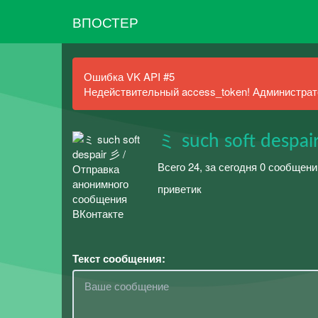
ВПОСТЕР
Ошибка VK API #5
Недействительный access_token! Администрато
ミ such soft despai
Всего 24, за сегодня 0 сообщен
приветик
Текст сообщения: