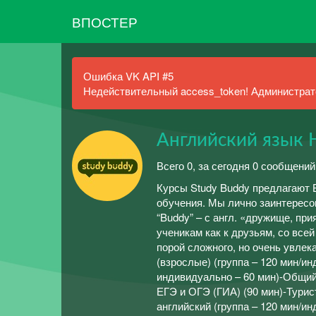
ВПОСТЕР
Ошибка VK API #5
Недействительный access_token! Администрато
Английский язык
Всего 0, за сегодня 0 сообщений
Курсы Study Buddy предлагают В
обучения. Мы лично заинтересо
“Buddy” – с англ. «дружище, при
ученикам как к друзьям, со все
порой сложного, но очень увле
(взрослые) (группа – 120 мин/ин
индивидуально – 60 мин)-Общий 
ЕГЭ и ОГЭ (ГИА) (90 мин)-Турис
английский (группа – 120 мин/и