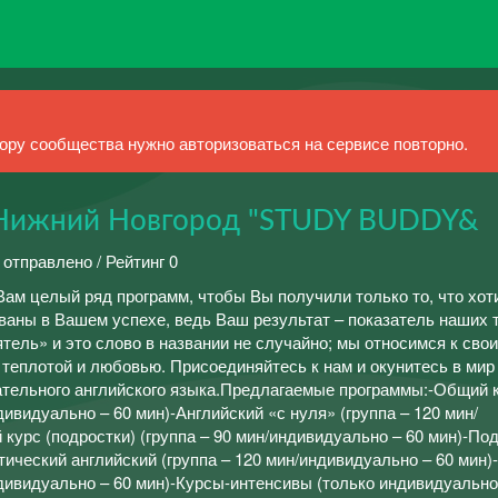
ру сообщества нужно авторизоваться на сервисе повторно.
 Нижний Новгород "STUDY BUDDY&
 отправлено / Рейтинг 0
ам целый ряд программ, чтобы Вы получили только то, что хот
ваны в Вашем успехе, ведь Ваш результат – показатель наших 
ятель» и это слово в названии не случайно; мы относимся к сво
й теплотой и любовью. Присоединяйтесь к нам и окунитесь в мир
кательного английского языка.Предлагаемые программы:-Общий 
дивидуально – 60 мин)-Английский «с нуля» (группа – 120 мин/
курс (подростки) (группа – 90 мин/индивидуально – 60 мин)-Под
тический английский (группа – 120 мин/индивидуально – 60 мин)
ндивидуально – 60 мин)-Курсы-интенсивы (только индивидуально