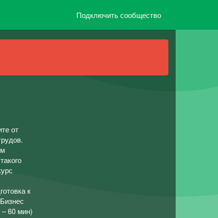
Подключить сообщество
ите от
трудов.
им
 такого
курс
готовка к
-Бизнес
 – 60 мин)