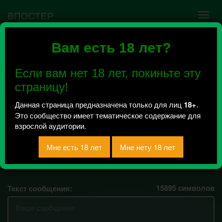
ВПОСТЕР
Вам есть 18 лет?
Ошибка VK API #5
Недействительный access_token! Администратору
Если вам нет 18 лет, покиньте эту
сообщества нужно авторизоваться на сервисе
повторно.
страницу!
Данная страница предназначена только для лиц
18+
.
Это сообщество имеет тематическое содержание для
Подслушано.
взрослой аудитории.
СТУДЛИДЕР 2018
15895
символов
Текст сообщения: