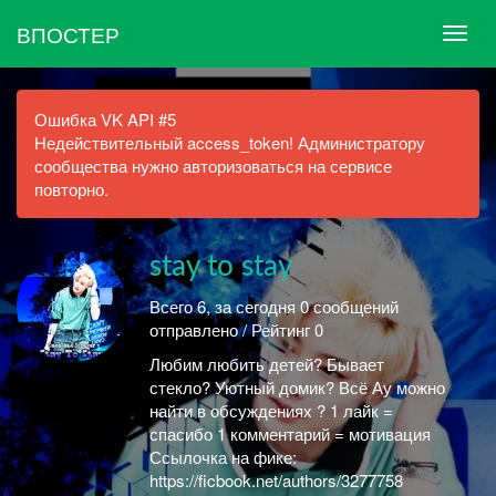
ВПОСТЕР
Ошибка VK API #5
Недействительный access_token! Администратору
сообщества нужно авторизоваться на сервисе
повторно.
stay to stay
Всего 6, за сегодня 0 сообщений
отправлено / Рейтинг 0
Любим любить детей? Бывает
стекло? Уютный домик? Всё Ау можно
найти в обсуждениях ? 1 лайк =
спасибо 1 комментарий = мотивация
Ссылочка на фике:
https://ficbook.net/authors/3277758