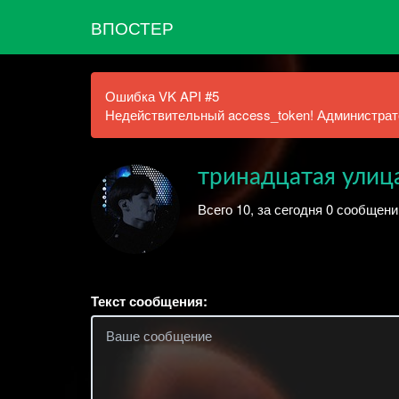
ВПОСТЕР
Ошибка VK API #5
Недействительный access_token! Администрато
тринадцатая улица
Всего 10, за сегодня 0 сообщени
Текст сообщения: