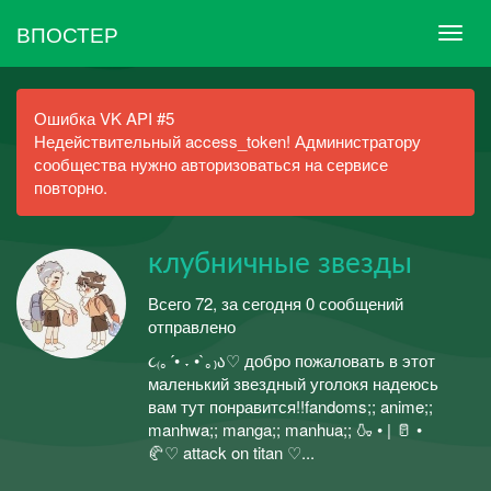
ВПОСТЕР
Ошибка VK API #5
Недействительный access_token! Администратору
сообщества нужно авторизоваться на сервисе
повторно.
клубничные звезды
Всего 72, за сегодня 0 сообщений
отправлено
૮₍｡´• ˕ •`｡₎ა♡ добро пожаловать в этот
маленький звездный уголокя надеюсь
вам тут понравится!!fandoms;; anime;;
manhwa;; manga;; manhua;; 🍶 • | 🥛 •
🥐♡ attack on titan ♡...