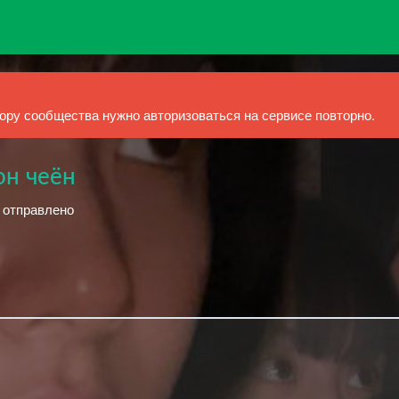
ру сообщества нужно авторизоваться на сервисе повторно.
он чеён
й отправлено