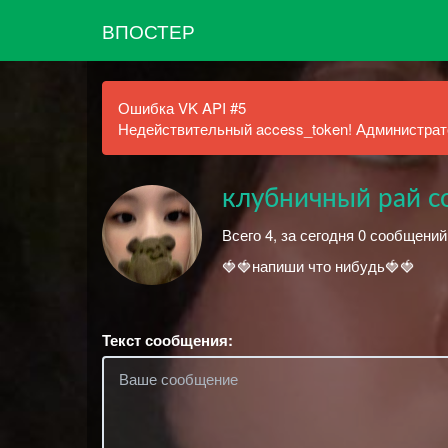
ВПОСТЕР
Ошибка VK API #5
Недействительный access_token! Администрато
клубничный рай с
Всего 4, за сегодня 0 сообщени
🍓🍓напиши что нибудь🍓🍓
Текст сообщения: