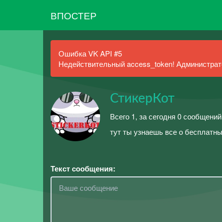
ВПОСТЕР
Ошибка VK API #5
Недействительный access_token! Администрато
СтикерКот
Всего 1, за сегодня 0 сообщений
тут ты узнаешь все о бесплатны
Текст сообщения: