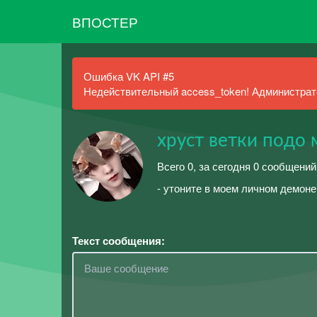
ВПОСТЕР
Ошибка VK API #5
Недействительный access_token! Администрато
хруст ветки подо м
Всего 0, за сегодня 0 сообщений
- утоните в моем личном демоне
Текст сообщения: