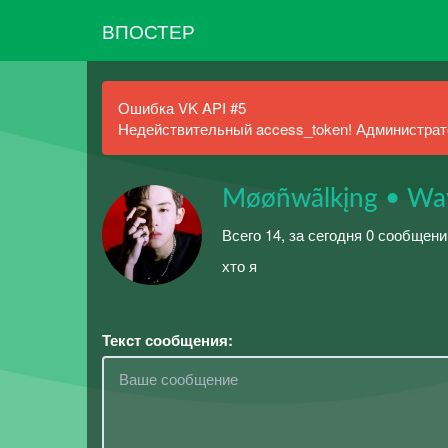
ВПОСТЕР
Ошибка VK API #5
Недействительный access_token! Администрато
Møøñwãlkįng • Wa
Всего 14, за сегодня 0 сообщени
хто я
Текст сообщения: