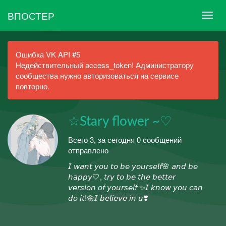
ВПОСТЕР
Ошибка VK API #5
Недействительный access_token! Администратору
сообщества нужно авторизоваться на сервисе
повторно.
☆Stary flower ~♡
Всего 3, за сегодня 0 сообщений
отправлено
𝘐 𝘸𝘢𝘯𝘵 𝘺𝘰𝘶 𝘵𝘰 𝘣𝘦 𝘺𝘰𝘶𝘳𝘴𝘦𝘭𝘧🌸 𝘢𝘯𝘥 𝘣𝘦
𝘩𝘢𝘱𝘱𝘺🤍, 𝘵𝘳𝘺 𝘵𝘰 𝘣𝘦 𝘵𝘩𝘦 𝘣𝘦𝘵𝘵𝘦𝘳
𝘷𝘦𝘳𝘴𝘪𝘰𝘯 𝘰𝘧 𝘺𝘰𝘶𝘳𝘴𝘦𝘭𝘧 ✨𝘐 𝘬𝘯𝘰𝘸 𝘺𝘰𝘶 𝘤𝘢𝘯
𝘥𝘰 𝘪𝘵!🌼𝘐 𝘣𝘦𝘭𝘪𝘦𝘷𝘦 𝘪𝘯 𝘶❣️