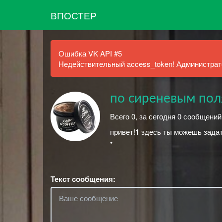
ВПОСТЕР
Ошибка VK API #5
Недействительный access_token! Администрато
по сиреневым по
Всего 0, за сегодня 0 сообщений
привет!1 здесь ты можешь зада
•
Текст сообщения: