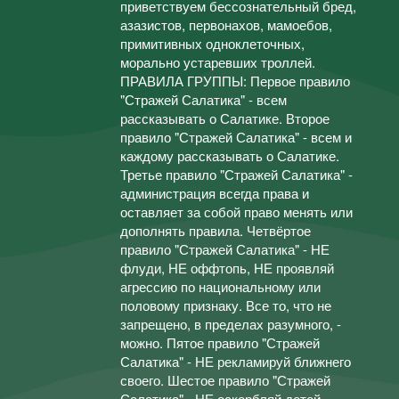
приветствуем бессознательный бред,
азазистов, первонахов, мамоебов,
примитивных одноклеточных,
морально устаревших троллей.
ПРАВИЛА ГРУППЫ: Первое правило
"Стражей Салатика" - всем
рассказывать о Салатике. Второе
правило "Стражей Салатика" - всем и
каждому рассказывать о Салатике.
Третье правило "Стражей Салатика" -
администрация всегда права и
оставляет за собой право менять или
дополнять правила. Четвёртое
правило "Стражей Салатика" - НЕ
флуди, НЕ оффтопь, НЕ проявляй
агрессию по национальному или
половому признаку. Все то, что не
запрещено, в пределах разумного, -
можно. Пятое правило "Стражей
Салатика" - НЕ рекламируй ближнего
своего. Шестое правило "Стражей
Салатика" - НЕ оскорбляй детей.