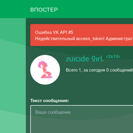
ВПОСТЕР
Ошибка VK API #5
Недействительный access_token! Администрато
ƨuıcıde ƍırl. ‘²⁶¹⁰‘
Всего 1, за сегодня 0 сообщени
Текст сообщения: