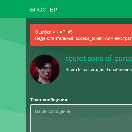
ВПОСТЕР
Ошибка VK API #5
Недействительный access_token! Администрато
sęcręt sons of ęurop
Всего 9, за сегодня 0 сообщений
Текст сообщения: