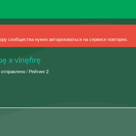
ру сообщества нужно авторизоваться на сервисе повторно.
ę x vinęfirę
 отправлено / Рейтинг 2