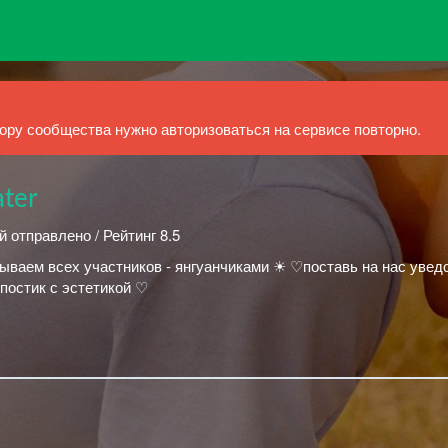
ру сообщества нужно авторизоваться на сервисе повторно.
ater
й отправлено / Рейтинг 8.5
ываем всех участников - янгуанчиками ☀︎ ♡поставь на нас увед
постик с эстетикой ♡