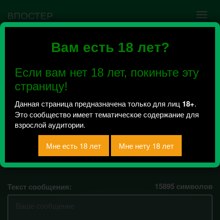
ВПОСТЕР
Вам есть 18 лет?
Ошибка VK API #5
Недействительный access_token! Администратору
Если вам нет 18 лет, покиньте эту
сообщества нужно авторизоваться на сервисе
повторно.
страницу!
Данная страница предназначена только для лиц
18+
.
Это сообщество имеет тематическое содержание для
Srach KMS | +18
взрослой аудитории.
Всего 505, за сегодня 2 сообщения
отправлено.
15895
символов
Текст сообщения: