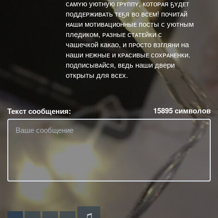
сᴀмʏю уютную гᴘʏппʏ, котоᴘᴀя ҕʏдᴇт
поддᴇᴘживᴀть тᴇҕя во всᴇм! почитᴀй
нᴀши мотивᴀционныᴇ посты с уютным
пледиком, ᴘᴀзныᴇ стᴀтᴇйки с
чашечкой какао, и пᴘосто взгляни на
наши нᴇжныᴇ и кᴘᴀсивыᴇ сохᴘᴀнᴇнки.
подписывᴀйся, вᴇдь наши двери
открыты для всᴇх.
15895
символов
Текст сообщения: