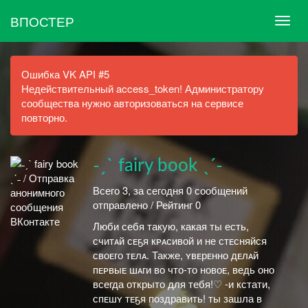
ВПОСТЕР
Ошибка VK API #5
Недействительный access_token! Администратору
сообщества нужно авторизоваться на сервисе
повторно.
˗ˏˋ fairy book ˎˊ˗
Всего 3, за сегодня 0 сообщений
отправлено / Рейтинг 0
Люби себя такую, какая ты есть,
считᴀй сᴇҕя кᴘᴀсивой и не стᴇсняйся
своᴇго тᴇлᴀ. Также, ʏвᴇрᴇнно дᴇлᴀй
пᴇᴘвыᴇ шᴀги во что-то новоᴇ, ведь оно
всегда открыто для тебя!♡ -и кстати,
спᴇшʏ тᴇҕя поздравить! ты зашла в