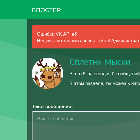
ВПОСТЕР
Ошибка VK API #5
Недействительный access_token! Администрато
Сплетни Мыски
Всего 6, за сегодня 0 сообщений
В этом разделе, ты можешь нап
Текст сообщения: