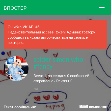
ВПОСТЕР
Ошибка VK API #5
Недействительный access_token! Администратору
сообщества нужно авторизоваться на сервисе
повторно.
spider simon who
#fancy
Всего 1, за сегодня 0 сообщений
отправлено / Рейтинг 0
ля
15895
символов
Текст сообщения: