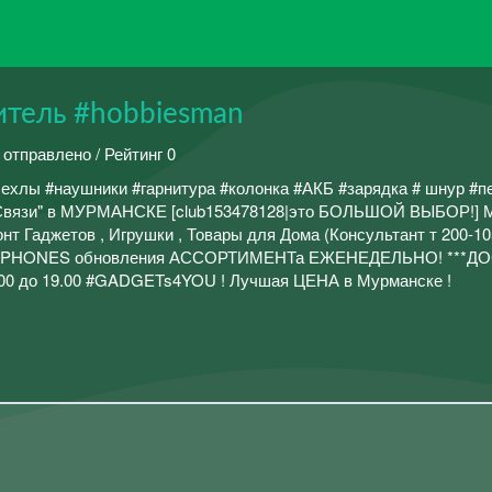
итель #hobbiesman
 отправлено / Рейтинг 0
ехлы #наушники #гарнитура #колонка #АКБ #зарядка # шнур #п
Связи" в МУРМАНСКЕ [club153478128|это БОЛЬШОЙ ВЫБОР!] 
т Гаджетов , Игрушки , Товары для Дома (Консультант т 200-10
SES-PHONES обновления АССОРТИМЕНТа ЕЖЕНЕДЕЛЬНО! ***Д
1.00 до 19.00 #GADGETs4YOU ! Лучшая ЦЕНА в Мурманске !