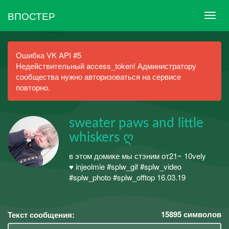
ВПОСТЕР
Ошибка VK API #5
Недействительный access_token! Администратору
сообщества нужно авторизоваться на сервисе
повторно.
sweater paws and little
whiskers ღ
в этом домике мы стэним от21~ 10vely
♥ injeolmie #splw_gif #splw_video
#splw_photo #splw_offtop 16.03.19
15895
символов
Текст сообщения: