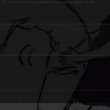
017)В группу более не принимаются люди младше 16 лет.
циальности
и
пользовательское соглашение