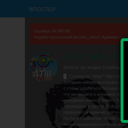
ВПОСТЕР
Ошибка VK API #5
Недействительный access_token! Администрато
ЛГШ l Сибирь l Бра
Всего 8, за сегодня 0 сообщени
█. Ссылка на "овер " http://over
Которым некому высказаться смо
с стены удаляться больше не б
что вы пишите и анонимно или 
поведение можно словить бан та
переведено в группу. Следоват
проверяется администраторами. 
посты о заработках телом, о пре
межнациональных,религиозных р