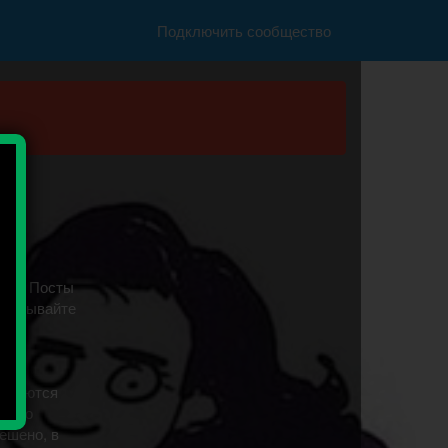
Подключить сообщество
ри,
) 1. Посты
одумывайте
кое
ший
ликуются
) , о
ешено, в