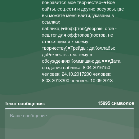
понравится мое творчество~♥Все
сайты, соц.сети и другие ресурсы, где
вы можете меня найти, указаны в
ссылках
паблика;)♥#оффтоп@sophie_orde -
хештег для оффтопов(постов, не
относящихся к моему
творчеству)♥Трейды: даКоллабы:
даРеквесты: см. тему в
обсужденияхКоммишки: да ♥♥♥Дата
создания паблика: 8.04.2016150
человек: 24.10.2017200 человек:
8.03.2018300 человек: 10.09.2018
15895
символов
Текст сообщения: