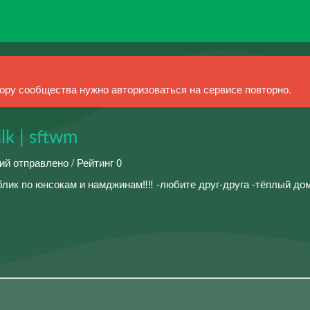
ру сообщества нужно авторизоваться на сервисе повторно.
lk | sftwm
ий отправлено / Рейтинг 0
лик по юнсокам и намджинам‼️‼️ -любите друг-друга -тёплый до