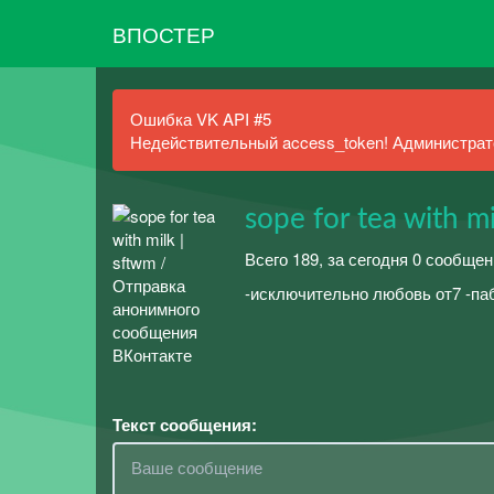
ВПОСТЕР
Ошибка VK API #5
Недействительный access_token! Администрато
sope for tea with mi
Всего 189, за сегодня 0 сообщен
-исключительно любовь от7 -паб
Текст сообщения: