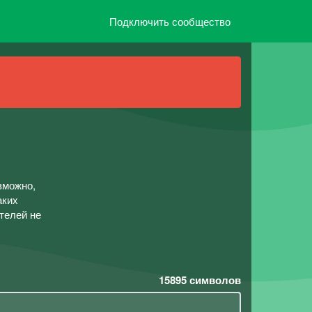
Подключить сообщество
зможно,
аких
телей не
15895
символов