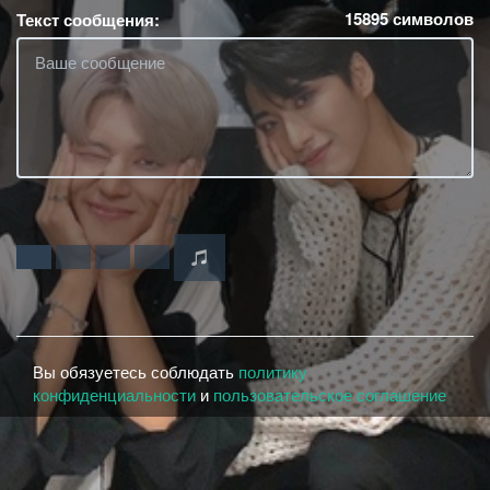
15895
символов
Текст сообщения:
Вы обязуетесь соблюдать
политику
конфиденциальности
и
пользовательское соглашение