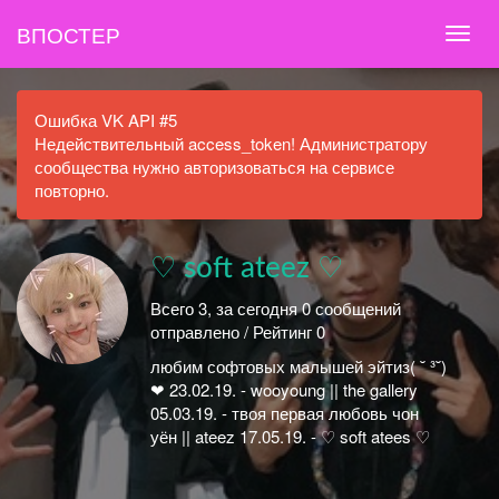
ВПОСТЕР
Ошибка VK API #5
Недействительный access_token! Администратору
сообщества нужно авторизоваться на сервисе
повторно.
♡ soft ateez ♡
Всего 3, за сегодня 0 сообщений
отправлено / Рейтинг 0
любим софтовых малышей эйтиз( ˘ ³˘)
❤ 23.02.19. - wooyoung || the gallery
05.03.19. - твоя первая любовь чон
уён || ateez 17.05.19. - ♡ soft atees ♡