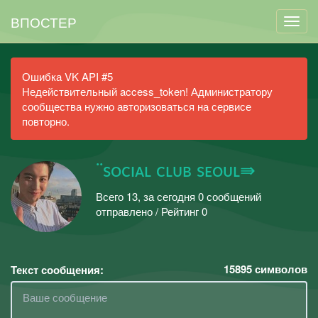
ВПОСТЕР
Ошибка VK API #5
Недействительный access_token! Администратору
сообщества нужно авторизоваться на сервисе
повторно.
¨sᴏᴄɪᴀʟ ᴄʟᴜʙ sᴇᴏᴜʟ⇛
Всего 13, за сегодня 0 сообщений
отправлено / Рейтинг 0
15895
символов
Текст сообщения: