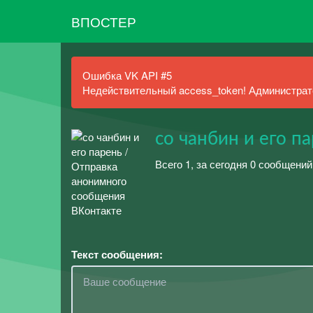
ВПОСТЕР
Ошибка VK API #5
Недействительный access_token! Администрато
со чанбин и его п
Всего 1, за сегодня 0 сообщени
Текст сообщения: