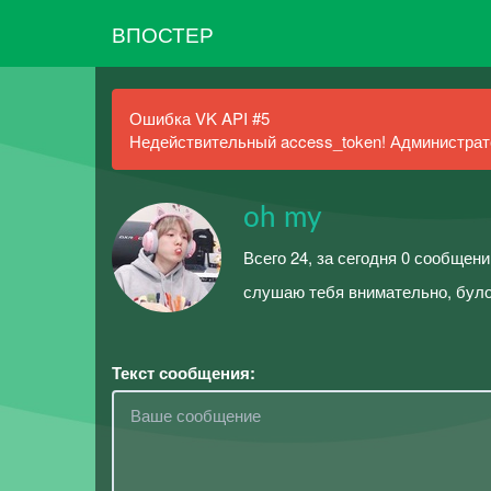
ВПОСТЕР
Ошибка VK API #5
Недействительный access_token! Администрато
oh my
Всего 24, за сегодня 0 сообщен
слушаю тебя внимательно, було
Текст сообщения: