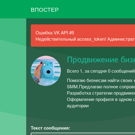
ВПОСТЕР
Ошибка VK API #5
Недействительный access_token! Администрато
Продвижение бизн
Всего 1, за сегодня 0 сообщений
Помогаю бизнесам найти своих 
SMM.Предлагаю полное сопровож
Разработка стратегии продвижен
Оформление профиля в одном ст
аудитории
Текст сообщения: