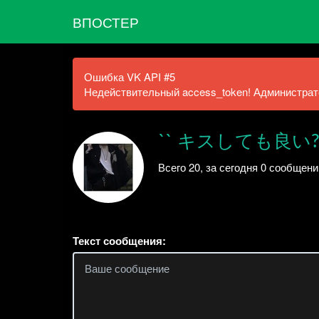
ВПОСТЕР
Ошибка VK API #5
Недействительный access_token! Администрато
`` キスしても良い? [
Всего 20, за сегодня 0 сообщени
Текст сообщения: