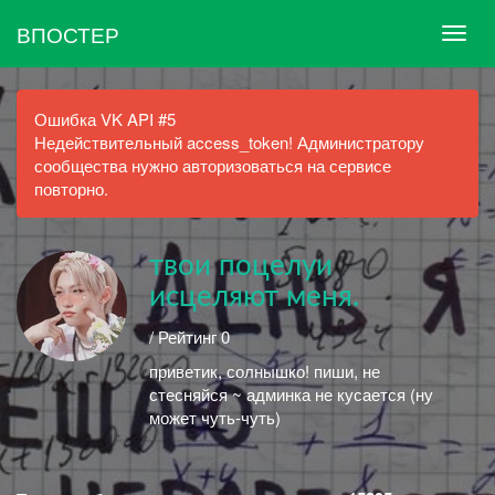
ВПОСТЕР
Ошибка VK API #5
Недействительный access_token! Администратору
сообщества нужно авторизоваться на сервисе
повторно.
твои поцелуи
исцеляют меня.
/ Рейтинг 0
приветик, солнышко! пиши, не
стесняйся ~ админка не кусается (ну
может чуть-чуть)