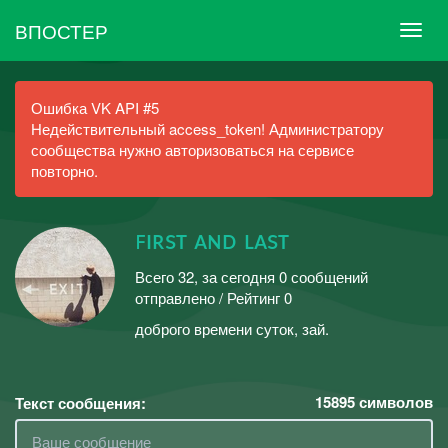
ВПОСТЕР
Ошибка VK API #5
Недействительный access_token! Администратору
сообщества нужно авторизоваться на сервисе
повторно.
ꜰɪʀsᴛ ᴀɴᴅ ʟᴀsᴛ
Всего 32, за сегодня 0 сообщений
отправлено / Рейтинг 0
доброго времени суток, зай.
15895
символов
Текст сообщения: