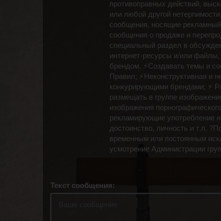
противоправных действий, выск
или любой другой нетерпимости,
сообщения, носящие рекламный 
сообщения о продаже и перепро
специальный раздел в обсуждени
интернет-ресурсы и/или файлы,
брендом. ⚡Создавать темы и с
Правил; ⚡Неконструктивная и не
конкурирующими брендами; ⚡ Ра
размещать в группе изображени
изображения порнографического 
рекламирующие употребление на
достоинство, личность и т.п. 
временным или постоянным искл
усмотрение Администрации гру
Текст сообщения: