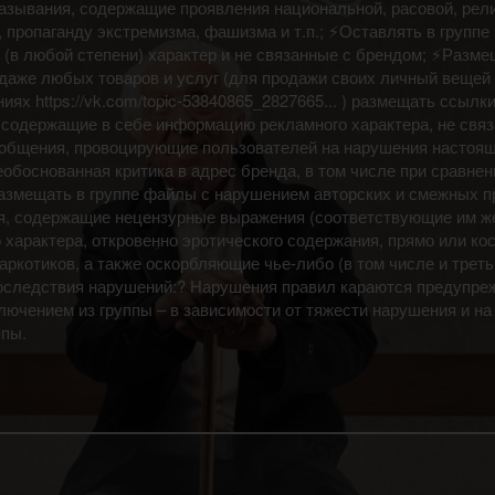
азывания, содержащие проявления национальной, расовой, рел
 пропаганду экстремизма, фашизма и т.п.; ⚡Оставлять в группе
(в любой степени) характер и не связанные с брендом; ⚡Разме
даже любых товаров и услуг (для продажи своих личный вещей
ях https://vk.com/topic-53840865_2827665... ) размещать ссылки
 содержащие в себе информацию рекламного характера, не свя
ообщения, провоцирующие пользователей на нарушения настоя
обоснованная критика в адрес бренда, в том числе при сравнен
змещать в группе файлы с нарушением авторских и смежных п
я, содержащие нецензурные выражения (соответствующие им ж
характера, откровенно эротического содержания, прямо или ко
ркотиков, а также оскорбляющие чье-либо (в том числе и треть
?Последствия нарушений:? Нарушения правил караются предупре
ючением из группы – в зависимости от тяжести нарушения и на
ппы.