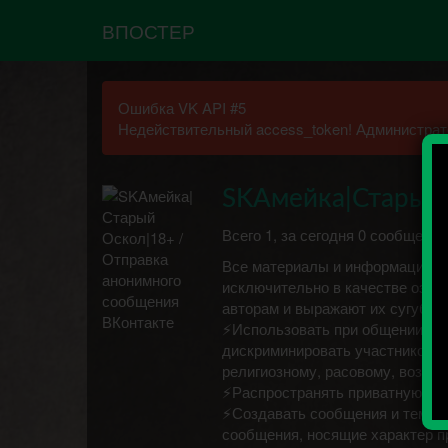
ВПОСТЕР
Ошибка VK API #5
Недействительный access_token! Администрато
SKAмейка|Старый
Всего 1, за сегодня 0 сообщений
Все материалы и информация на
исключительно в качестве озна
авторам и выражают их сугубо
⚡Использовать при общении в г
дискриминировать участников и
религиозному, расовому, возра
⚡Распространять приватную инфо
⚡Создавать сообщения и темы 
сообщения, носящие характер п