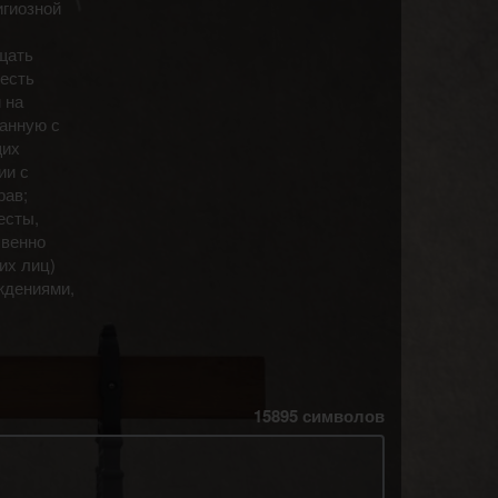
игиозной
щать
 есть
 на
занную с
щих
ии с
рав;
есты,
свенно
их лиц)
ждениями,
15895
символов