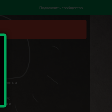
Подключить сообщество
я
 их
орблять и
ласия;
темы и