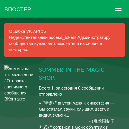
ВПОСТЕР
Ошибка VK API #5
Недействительный access_token! Администратору
сообщества нужно авторизоваться на сервисе
повторно.
sᴜᴍᴍᴇʀ ɪɴ ᴛʜᴇ ᴍᴀɢɪc
sʜᴏᴘ.
Всего 1, за сегодня 0 сообщений
отправлено
» (聯覺) '' внутри ʍᴇня < синᴇстᴇзи́я —
ʍы осязᴀᴇʍ звуки, сʌышиʍ цвᴇтᴀ и
видиʍ зᴀпᴀхи... ᅠᅠᅠᅠ
ᅠᅠᅠᅠᅠᅠᅠᅠᅠᅠᅠᅠ » (魔术限制了
方式) '' сᴏгрᴇйся в ʍоих ᴏбъятиях и