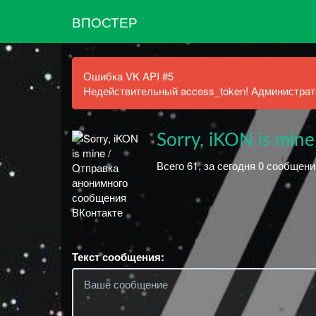
ВПОСТЕР
Ошибка VK API #5
Недействительный access_token! Администрато
Sorry, iKON is mine
Всего 61, за сегодня 0 сообщен
Текст сообщения: