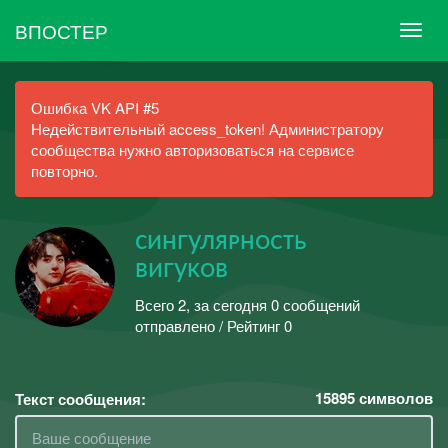
ВПОСТЕР
Ошибка VK API #5
Недействительный access_token! Администратору
сообщества нужно авторизоваться на сервисе
повторно.
сиʜгуляᴘʜᴏᴄᴛь
ʙигуᴋᴏʙ
Всего 2, за сегодня 0 сообщений
отправлено / Рейтинг 0
15895
символов
Текст сообщения: