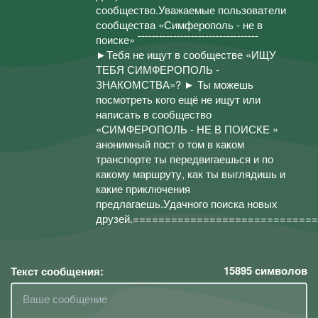
сообщество.Уважаемые пользователи
сообщества «Симферополь - не в
поиске» ¯¯¯¯¯¯¯¯¯¯¯¯¯¯¯¯¯¯¯¯¯¯¯¯¯¯¯¯¯¯¯¯¯¯
►Тебя не ищут в сообществе «ИЩУ
ТЕБЯ СИМФЕРОПОЛЬ -
ЗНАКОМСТВА»? ► Ты можешь
посмотреть кого ещё не ищут или
написать в сообщество
«СИМФЕРОПОЛЬ - НЕ В ПОИСКЕ »
анонимный пост о том в каком
транспорте ты передвигаешься и по
какому маршруту, как ты выглядишь и
какие приключения
предлагаешь.Удачного поиска новых
друзей.=============================
15895
символов
Текст сообщения: