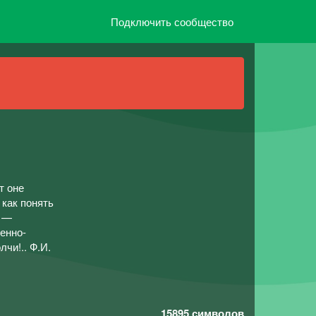
Подключить сообщество
т оне
 как понять
, —
енно-
чи!.. Ф.И.
15895
символов