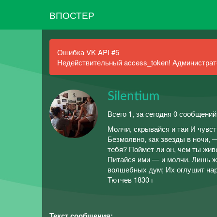
ВПОСТЕР
Ошибка VK API #5
Недействительный access_token! Администрато
Silentium
Всего 1, за сегодня 0 сообщений
Молчи, скрывайся и таи И чувст
Безмолвно, как звезды в ночи, 
тебя? Поймет ли он, чем ты жи
Питайся ими — и молчи. Лишь ж
волшебных дум; Их оглушит нар
Тютчев 1830 г
Текст сообщения: