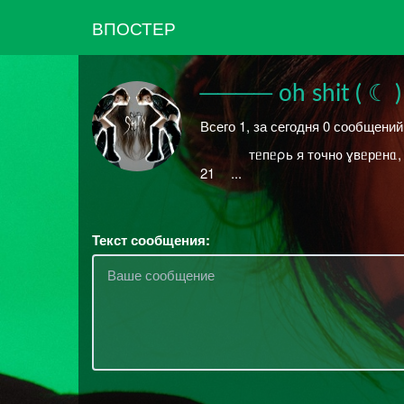
ВПОСТЕР
──── oh shit ( ☾ )
Всего 1, за сегодня 0 сообщени
ᅠ ᅠ ᅠ тᥱпᥱρь я т᧐чн᧐ ɣвᥱрᥱнᥲ, чт
21ᅠ ...
Текст сообщения: