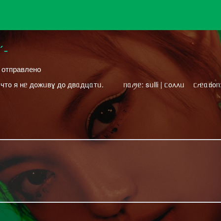
´-
й отправлено
᧐ я нᥱ д᧐жᥙвɣ д᧐ двᥲдцᥲтᥙ. ᅠ ᅠ ᥒᥲꪑᥱ: sᥙlli | ᥴ᧐᧘᧘ᥙᅠ ᥴ𝘳ᥱᥲ𝓽i᧐ᥒ: 