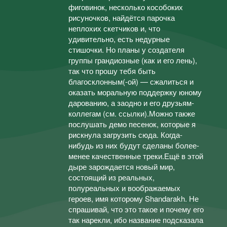
фиговинок, несколько кособоких
рисуночков, найдётся парочка
неплохих скетчиков и, что
удивительно, есть недурные
стишочки. Но планы у создателя
группы грандиозные (как и его лень),
так что прошу тебя быть
благосклонным(-ой) — сжалиться и
оказать моральную поддержку юному
дарованию, а заодно и его друзьям-
коллегам (см. ссылки).Можно также
послушать демо песенок, которые я
рискнула загрузить сюда. Когда-
нибудь из них будут сделаны более-
менее качественные треки.Ещё в этой
дыре зарождается новый мир,
состоящий из реальных,
полуреальных и воображаемых
героев, имя которому Shandarakh. Не
спрашивай, что это такое и почему его
так нарекли, ибо название подсказала