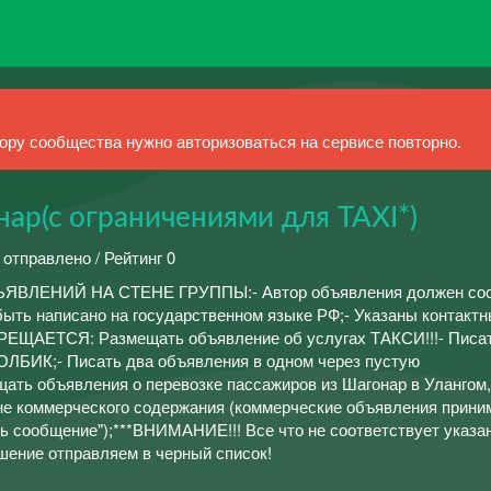
ру сообщества нужно авторизоваться на сервисе повторно.
ар(с ограничениями для TAXI*)
 отправлено / Рейтинг 0
ЛЕНИЙ НА СТЕНЕ ГРУППЫ:- Автор объявления должен сос
ть написано на государственном языке РФ;- Указаны контакт
ПРЕЩАЕТСЯ: Размещать объявление об услугах ТАКСИ!!!- Писа
ОЛБИК;- Писать два объявления в одном через пустую
ь объявления о перевозке пассажиров из Шагонар в Улангом,
не коммерческого содержания (коммерческие объявления прин
ь сообщение");***ВНИМАНИЕ!!! Все что не соответствует указ
шение отправляем в черный список!