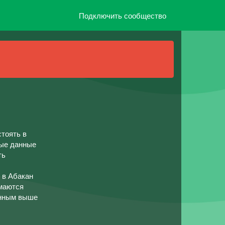
Подключить сообщество
тоять в
ные данные
ть
 в Абакан
имаются
анным выше