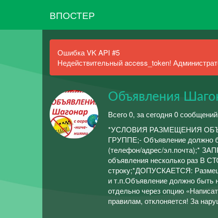
ВПОСТЕР
Ошибка VK API #5
Недействительный access_token! Администрато
Объявления Шагон
Всего 0, за сегодня 0 сообщений
*УСЛОВИЯ РАЗМЕЩЕНИЯ ОБЪЯВ
ГРУППЕ;- Объявление должно бы
(телефон/адрес/эл.почта);* ЗА
объявления несколько раз В СТ
строку;*ДОПУСКАЕТСЯ: Размещат
и т.п.Объявление должно быть 
отдельно через опцию «Написат
правилам, отклоняется! За нару