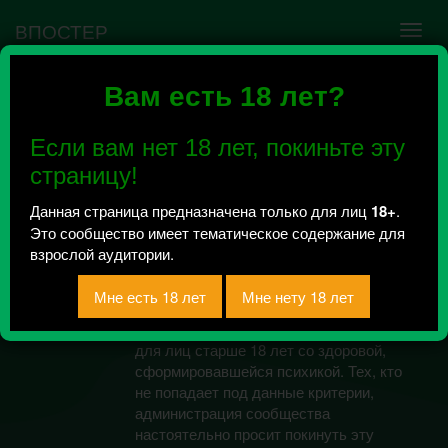
ВПОСТЕР
Вам есть 18 лет?
Ошибка VK API #5
Недействительный access_token! Администратору
Если вам нет 18 лет, покиньте эту
сообщества нужно авторизоваться на сервисе
повторно.
страницу!
Данная страница предназначена только для лиц
18+
.
Это сообщество имеет тематическое содержание для
Сексуальный ангел
взрослой аудитории.
Всего 0, за сегодня 0 сообщений
отправлено / Рейтинг 0
Данное сообщество предназначено
для лиц старше 18 лет со здоровой,
сформировавшейся психикой. Тех, кто
не попадает под данные критерии,
администрация сообщества
настоятельно просит покинуть эту