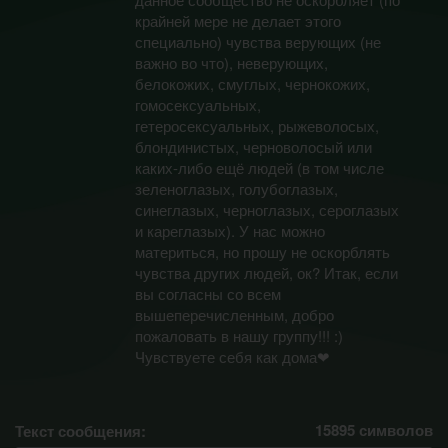
крайней мере не делает этого
специально) чувства верующих (не
важно во что), неверующих,
белокожих, смуглых, чернокожих,
гомосексуальных,
гетеросексуальных, рыжеволосых,
блондинистых, черноволосый или
каких-либо ещё людей (в том числе
зеленоглазых, голубоглазых,
синеглазых, черноглазых, сероглазых
и кареглазых). У нас можно
материться, но прошу не оскорблять
чувства других людей, ок? Итак, если
вы согласны со всем
вышеперечисленным, добро
пожаловать в нашу группу!!! :)
Чувствуете себя как дома❤
15895
символов
Текст сообщения: