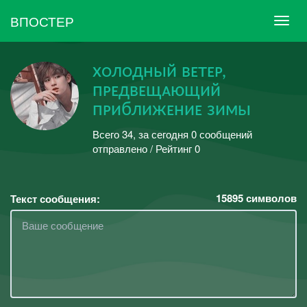
ВПОСТЕР
хᴏлᴏдʜый ʙᴇтᴇᴘ,
пᴘᴇдʙᴇщᴀющий
пᴘиближᴇʜиᴇ зимы
Всего 34, за сегодня 0 сообщений
отправлено / Рейтинг 0
15895
символов
Текст сообщения: