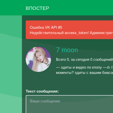
ВПОСТЕР
Ошибка VK API #5
Недействительный access_token! Администрато
7 moon
Всего 0, за сегодня 0 сообщений
— эдиты и видео по кпопу —♎ т
моменты? эдиты с вашим биасо
Текст сообщения: