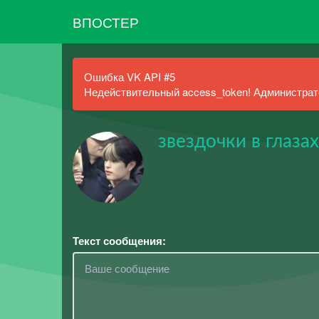
ВПОСТЕР
Ошибка VK API #5
Недействительный access_token! Администрато
звездочки в глаза
Текст сообщения: